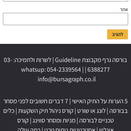
אתר
בורסה גרף מקבוצת Guideline | לשרות ולתמיכה: 03-
6388277 | whatsup: 054-2339564 |
info@bursagraph.co.il
5 הערות על התיק האישי
|
7 דברים חשובים לפני מסחר
בבורסה
|
לונג או שורט
|
קורס ניהול תיק השקעות
|
כלים
טכניים לבורסה
|
מניות ומסחר סווינג
|
קורס
אונליין
|
אסטרטגיות ניתוח טכני
|
כמה עולה