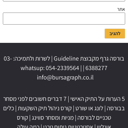
אתר
בורסה גרף מקבוצת Guideline | לשרות ולתמיכה: 03-
6388277 | whatsup: 054-2339564 |
info@bursagraph.co.il
5 הערות על התיק האישי
|
7 דברים חשובים לפני מסחר
בבורסה
|
לונג או שורט
|
קורס ניהול תיק השקעות
|
כלים
טכניים לבורסה
|
מניות ומסחר סווינג
|
קורס
אונליין
|
אסטרטגיות ניתוח טכני
|
כמה עולה