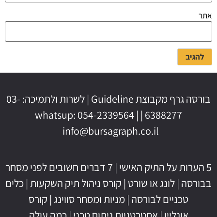
אתר
בורסה גרף מקבוצת Guideline | לשרות ולתמיכה: 03-
6388277 | whatsup: 054-2339564 |
info@bursagraph.co.il
5 הערות על התיק האישי
|
7 דברים חשובים לפני מסחר
בבורסה
|
לונג או שורט
|
קורס ניהול תיק השקעות
|
כלים
טכניים לבורסה
|
מניות ומסחר סווינג
|
קורס
אונליין
|
אסטרטגיות ניתוח טכני
|
כמה עולה