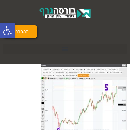
פתח 
התחברות