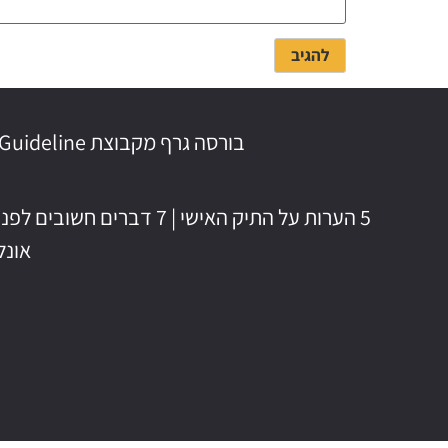
בורסה גרף מקבוצת Guideline | לשרות ולתמיכה: 03-6388277 | whatsup: 054-2339564 | info@bursagraph.co.il
5 הערות על התיק האישי
|
7 דברים חשובים לפני מסחר בבורסה
אונלי