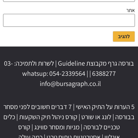
אתר
בורסה גרף מקבוצת Guideline | לשרות ולתמיכה: 03-
6388277 | whatsup: 054-2339564 |
info@bursagraph.co.il
5 הערות על התיק האישי
|
7 דברים חשובים לפני מסחר
בבורסה
|
לונג או שורט
|
קורס ניהול תיק השקעות
|
כלים
טכניים לבורסה
|
מניות ומסחר סווינג
|
קורס
אונליין
|
אסטרטגיות ניתוח טכני
|
כמה עולה