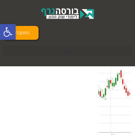
פתח 
התחברות