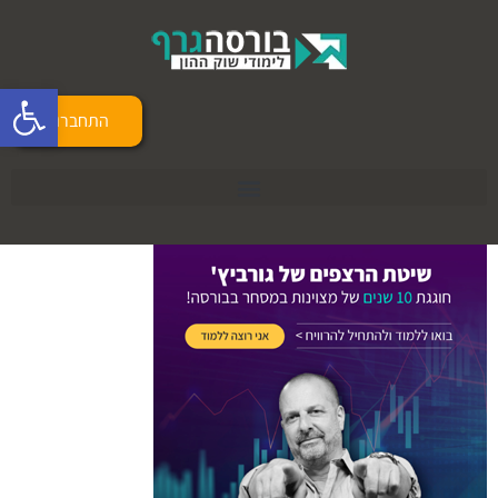
פתח 
התחברות