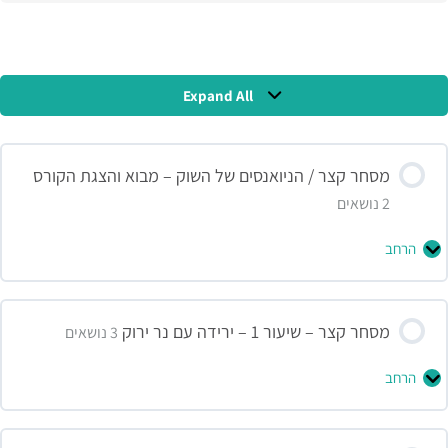
תוכן הקורס
Expand All
מסחר קצר / הניואנסים של השוק – מבוא והצגת הקורס
2 נושאים
הרחב
תוכן השיעור
מסחר קצר – שיעור 1 – ירידה עם נר ירוק
0% הושלמו
0/2 שלבים
3 נושאים
הרחב
מסחר לטווח קצר על נר בודד – וובינר שיעור מבוא
תוכן השיעור