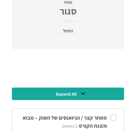
מחיר
סגור
התחל
הקורס הזה כרגע סגור
תוכן הקורס
Expand All
מסחר קצר / הניואנסים של השוק – מבוא
והצגת הקורס
2 נושאים