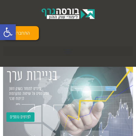
פתח 
התחברות